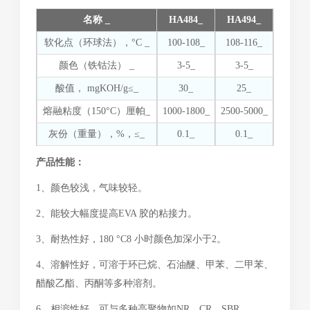
名称 _
HA484_
HA494_
软化点（环球法），°C _
100-108_
108-116_
颜色（铁钴法） _
3-5_
3-5_
酸值， mgKOH/g≤_
30_
25_
熔融粘度（150°C）厘帕_
1000-1800_
2500-5000_
灰份（重量），%，≤_
0.1_
0.1_
产品性能：
1、颜色较浅，气味较轻。
2、能较大幅度提高EVA 胶的粘接力。
3、耐热性好，180 °C8 小时颜色加深小于2。
4、溶解性好，可溶于环已烷、石油醚、甲苯、二甲苯、
醋酸乙酯、丙酮等多种溶剂。
6、相溶性好，可与多种高聚物如NR、CR、SBR、