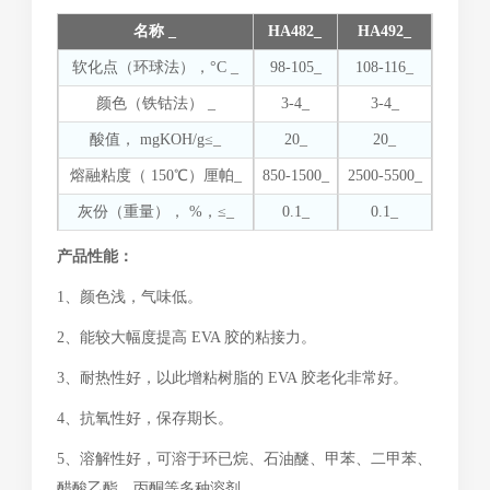
名称 _
HA482_
HA492_
软化点（环球法），°C _
98-105_
108-116_
颜色（铁钴法） _
3-4_
3-4_
酸值， mgKOH/g≤_
20_
20_
熔融粘度（ 150℃）厘帕_
850-1500_
2500-5500_
灰份（重量）， %，≤_
0.1_
0.1_
产品性能：
1、颜色浅，气味低。
2、能较大幅度提高 EVA 胶的粘接力。
3、耐热性好，以此增粘树脂的 EVA 胶老化非常好。
4、抗氧性好，保存期长。
5、溶解性好，可溶于环已烷、石油醚、甲苯、二甲苯、
醋酸乙酯、丙酮等多种溶剂。