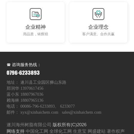
企业精神
企业理念
用品质，铸辉煌
客户满意、合作共赢
☎ 咨询服务热线：
0796-6233893
地址： 遂川县工业园区狮山东路
郑润华 13970617456
蓝小东 18807967036
赖海林 18807965136
电话： 00086-796-6233893、 6233077
邮件：
xyx@xinhaichem.com
sales@xinhaichem.com
遂川海州树脂有限公司
版权所有(C)2026
网络支持
中国化工网
全球化工网
生意宝
网盛建站
著作权声