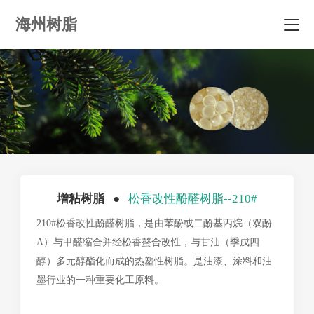
海州树脂
增粘树脂 ●
松香改性酚醛树脂--210#
210#松香改性酚醛树脂，是由苯酚或二酚基丙烷（双酚
A）与甲醛缩合并经松香螯合改性，与甘油（季戊四
醇）多元醇酯化而成的热塑性树脂。是油漆、涂料和油
墨行业的一种重要化工原料。