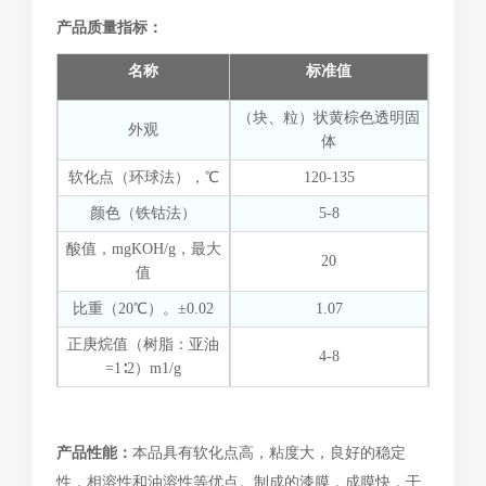
产品质量指标：
名称
标准值
（块、粒）状黄棕色透明固
外观
体
软化点（环球法），℃
120-135
颜色（铁钴法）
5-8
酸值，mgKOH/g，最大
20
值
比重（20℃）。±0.02
1.07
正庚烷值（树脂：亚油
4-8
=1∶2）m1/g
产品性能：
本品具有软化点高，粘度大，良好的稳定
性，相溶性和油溶性等优点。制成的漆膜，成膜快，干